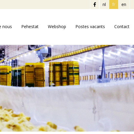
nl
fr
en
e nous
Pehestat
Webshop
Postes vacants
Contact