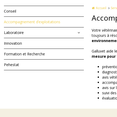
Accueil
Serv
Conseil
Accom
Accompagnement d’exploitations
Votre vétérinai
Laboratoire
toujours à rés
environneme
Innovation
Galluvet aide l
Formation et Recherche
mesure pour 
Pehestat
préventi
diagnost
avis vété
accompag
avis sur 
suivi des
évaluati