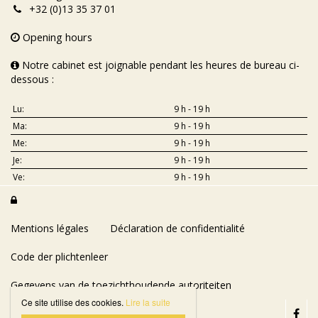
+32 (0)13 35 37 01
Opening hours
Notre cabinet est joignable pendant les heures de bureau ci-
dessous :
Lu:
9 h - 19 h
Ma:
9 h - 19 h
Me:
9 h - 19 h
Je:
9 h - 19 h
Ve:
9 h - 19 h

Mentions légales
Déclaration de confidentialité
Code der plichtenleer
Gegevens van de toezichthoudende autoriteiten
Ce site utilise des cookies.
Lire la suite